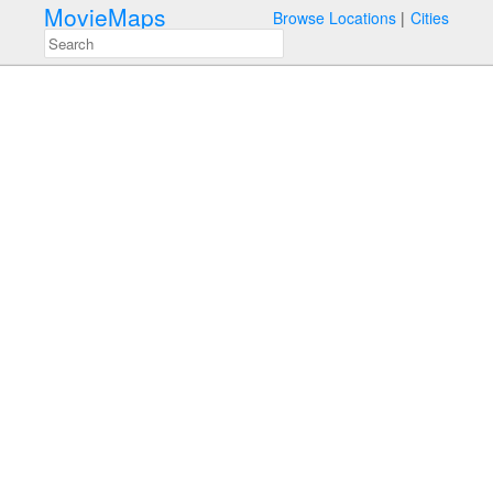
MovieMaps
Browse Locations
Cities