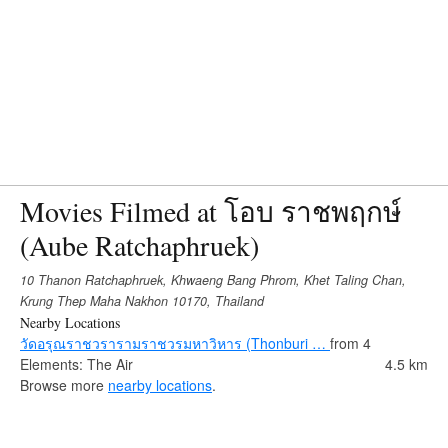
Movies Filmed at โอบ ราชพฤกษ์
(Aube Ratchaphruek)
10 Thanon Ratchaphruek, Khwaeng Bang Phrom, Khet Taling Chan,
Krung Thep Maha Nakhon 10170, Thailand
Nearby Locations
วัดอรุณราชวรารามราชวรมหาวิหาร (Thonburi …
from 4
Elements: The Air
4.5 km
Browse more
nearby locations
.