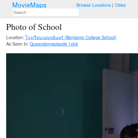
MovieMaps
Browse Locations
Cities
Photo of School
Location:
โรงเรียนเบญจมินทร์ (Benjamin College School)
As Seen In:
Queendom
episode 1x04